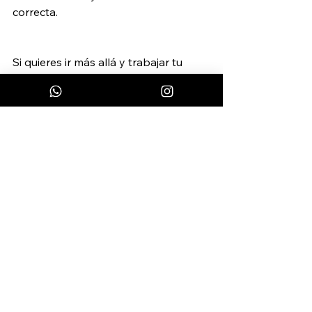
correcta.
Si quieres ir más allá y trabajar tu 
alimentación de manera 
personalizada, la consulta de 
nutrición forma parte de tu Start 
Pack. Reserva tu cita aquí: 
koalendar.com/e/cita-30-minutos
Entrenar mejor
See All
Recent Posts