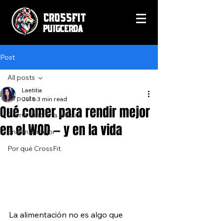
CrossFit
Puigcerda
Post
All posts
Laetitia
All posts
Jul 6
3 min read
Qué comer para rendir mejor
Cómo funciona el box
en el WOD — y en la vida
Entrenar mejor
Por qué CrossFit
La alimentación no es algo que 