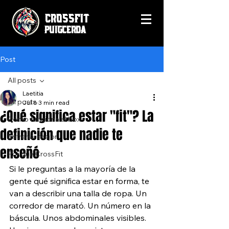
CrossFit
Puigcerda
Post
All posts
Laetitia
All posts
Jul 6
3 min read
¿Qué significa estar "fit"? La
Cómo funciona el box
definición que nadie te
Entrenar mejor
enseñó
Por qué CrossFit
Si le preguntas a la mayoría de la 
gente qué significa estar en forma, te 
van a describir una talla de ropa. Un 
corredor de marató. Un número en la 
báscula. Unos abdominales visibles. 