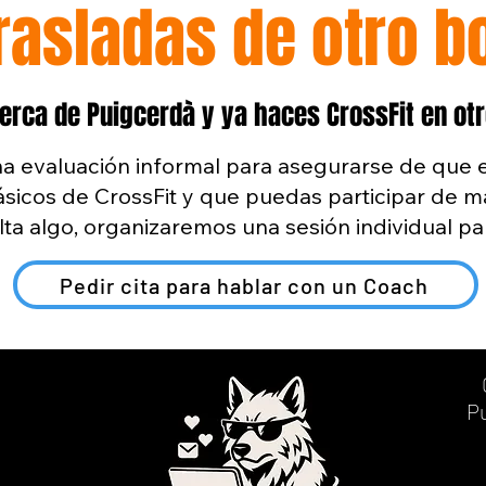
rasladas de otro b
rca de Puigcerdà y ya haces CrossFit en otro
na evaluación informal para asegurarse de que e
sicos de CrossFit y que puedas participar de m
falta algo, organizaremos una sesión individual p
Pedir cita para hablar con un Coach
P