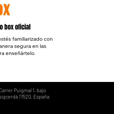
ox
 box oficial
stés familiarizado con
anera segura en las
ara enseñártelo.
Carrer Puigmal 1, bajo
uigcerdà 17520, España