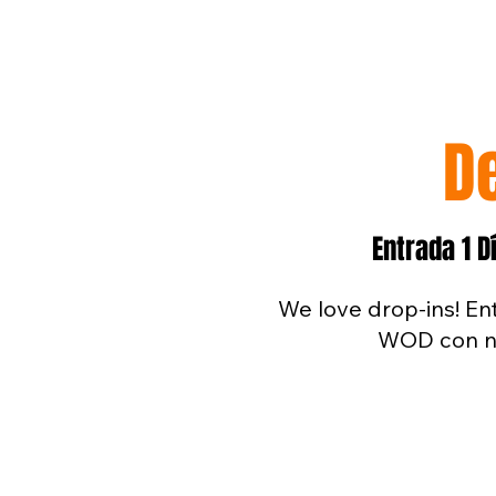
D
Entrada 1 D
We love drop-ins! En
WOD con no