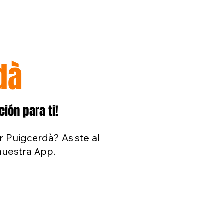
dà
ión para ti!
r Puigcerdà? Asiste al
uestra App.