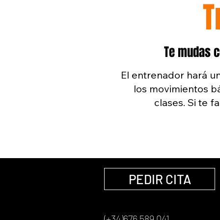
T
Te mudas ce
El entrenador hará u
los movimientos bá
clases. Si te 
PEDIR CITA
(+34)676 589 041