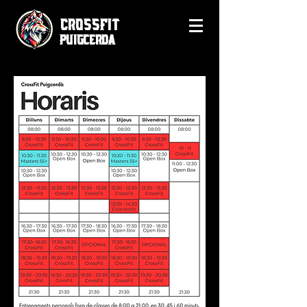
CrossFit
Puigcerda