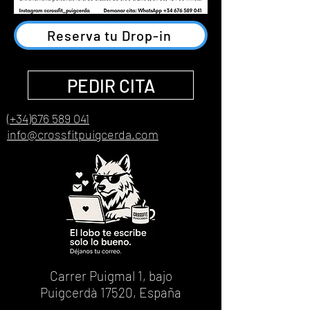
Reserva tu Drop-in
PEDIR CITA
(+34)676 589 041
info@crossfitpuigcerda.com
Carrer Puigmal 1, bajo
Puigcerdà 17520, España