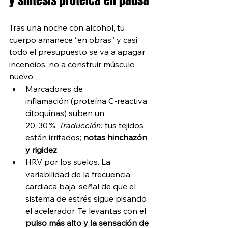
y síntesis proteica en pausa
Tras una noche con alcohol, tu 
cuerpo amanece “en obras” y casi 
todo el presupuesto se va a apagar 
incendios, no a construir músculo 
nuevo.
Marcadores de 
inflamación (proteína C‑reactiva, 
citoquinas) suben un 
20‑30 %. 
Traducción:
 tus tejidos 
están irritados; 
notas hinchazón 
y rigidez
.
HRV por los suelos. La 
variabilidad de la frecuencia 
cardiaca baja, señal de que el 
sistema de estrés sigue pisando 
el acelerador. Te levantas con el 
pulso más alto y la sensación de 