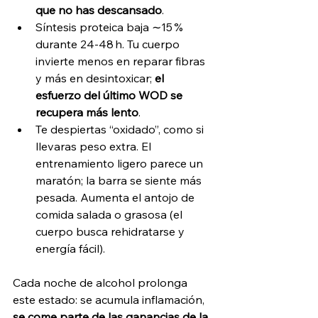
que no has descansado
.
Síntesis proteica baja ∼15 % 
durante 24‑48 h. Tu cuerpo 
invierte menos en reparar fibras 
y más en desintoxicar; 
el 
esfuerzo del último WOD se 
recupera más lento
.
Te despiertas “oxidado”, como si 
llevaras peso extra. El 
entrenamiento ligero parece un 
maratón; la barra se siente más 
pesada. Aumenta el antojo de 
comida salada o grasosa (el 
cuerpo busca rehidratarse y 
energía fácil).
Cada noche de alcohol prolonga 
este estado: se acumula inflamación, 
se come parte de las ganancias de la 