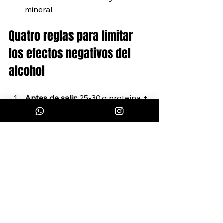
mineral.
Quatro reglas para limitar 
los efectos negativos del 
alcohol
Antes de salir:
 25‑30 g proteína + 
vaso grande de agua con sal.
Durante:
 Alterna copa y vaso de 
agua; máximo 2 unidades en 
90 min.
Después:
 500 ml agua + 
electrolitos + 5 g creatina.
Al día siguiente
: 30 min de 
entrenamiento en Zona 2 + 
movilidad para drenar toxinas.