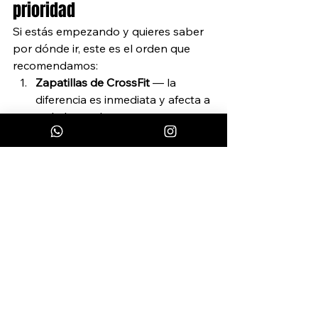
prioridad
Si estás empezando y quieres saber 
por dónde ir, este es el orden que 
recomendamos:
Zapatillas de CrossFit
 — la 
diferencia es inmediata y afecta a 
todo lo que haces
Calleras
 — en cuanto empiezas a 
hacer movimientos de barra con 
regularidad
Muñequeras
 — si sientes 
molestias en las muñecas, no 
esperes
Cuerda propia
 — cuando quieras 
trabajar en serio los double 
unders
Cinta para dedos
 — cuando la 
necesites