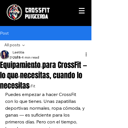
CrossFit
Puigcerda
Post
All posts
Laetitia
All posts
Jul 6
4 min read
Equipamiento para CrossFit —
Cómo funciona el box
lo que necesitas, cuando lo
Entrenar mejor
necesitas
Por qué CrossFit
Puedes empezar a hacer CrossFit 
con lo que tienes. Unas zapatillas 
deportivas normales, ropa cómoda, y 
ganas — es suficiente para los 
primeros días. Pero con el tiempo, 