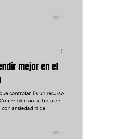
ad, rendimiento y prevención
Aquí va la guía honesta —
ón de compra, pero con la
s buenas decisiones cuando
as de CrossFit Es
ndir mejor en el
a
que controlar. Es un recurso
. Comer bien no se trata de
as con ansiedad ni de
n de semana largo. Se trata
necesita para rendir,
resando. Cuando empiezas a
CrossFit Puigcerdà