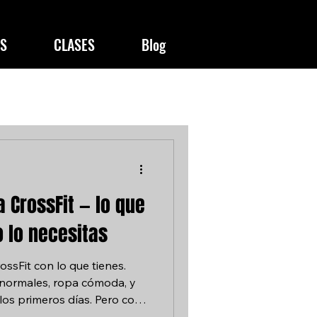
S
CLASES
Blog
 CrossFit — lo que
 lo necesitas
ssFit con lo que tienes.
 normales, ropa cómoda, y
los primeros días. Pero con
esorios que marcan una