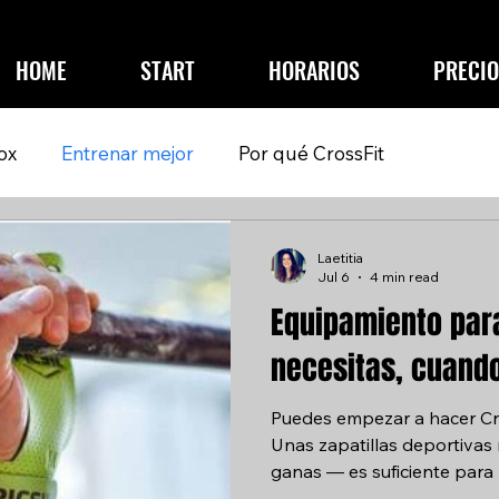
HOME
START
HORARIOS
PRECIO
ox
Entrenar mejor
Por qué CrossFit
Laetitia
Jul 6
4 min read
Equipamiento para
necesitas, cuando
Puedes empezar a hacer Cro
Unas zapatillas deportivas
ganas — es suficiente para 
el tiempo, hay algunos acc