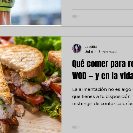
diferencia real en comodid
de molestias innecesarias. 
sin obligaciones, sin presi
información para que tome
llegue el momento. Zapatill
probablemente l
Laetitia
Jul 6
3 min read
Qué comer para re
WOD — y en la vid
La alimentación no es algo 
que tienes a tu disposición
restringir, de contar calorí
castigarte después de un fi
de darle a tu cuerpo lo que 
recuperarse y seguir prog
verlo así, todo cambia. En 