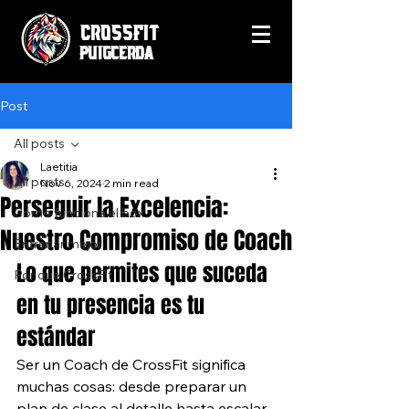
CrossFit
Puigcerda
Post
All posts
Laetitia
All posts
Nov 6, 2024
2 min read
Perseguir la Excelencia:
Cómo funciona el box
Nuestro Compromiso de Coach
Entrenar mejor
Lo que permites que suceda 
Por qué CrossFit
en tu presencia es tu 
estándar
Ser un Coach de CrossFit significa 
muchas cosas: desde preparar un 
plan de clase al detalle hasta escalar 